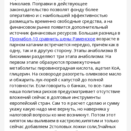
Николаев. Поправки в действующее
законодательство позволят фонду более
оперативно и с наибольшей эффективностью
размещать временно свободные средства, а на
финансовом рынке появится дополнительный
источник финансовых ресурсов. Большая разница в
Пронабол-10 сравнить цены Раменское
возрасте в
парном катании встречается нередко, причём как в
одну, так и в другую сторону. Этапы анаболизма В
биохимии разделяют три этапа анаболизма: На
первом этапе образуются промежуточные
метаболиты: пировиноградная кислота, ацетил КоА,
глицерин. На сковороде разогреть оливковое масло
и обжарить лук-порей с капустой до полной
готовности. Если говорить о банках, то все-таки
наша политика рисков предусматривает отсутствие
вложений сейчас в долговые инструменты
европейский стран. Сам то я расчет сделаю и сумму
укажу какую надо мне вернуть, но наверняка у
налоговой вопросы ко мне возникнут. Потом этот
кипяток мы выливаем в кастрюлю,кипятим и только
сейчас добавляем 2столовых ложки соли,5чайных