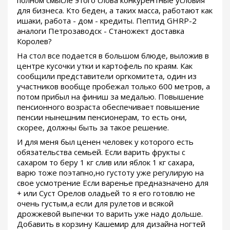
полном смысле этого слова конкурентные условия
для бизнеса. Кто беден, а таких масса, работают как
ишаки, работа - дом - кредиты. Пептид GHRP-2
аналоги Петрозаводск - Станожект доставка
Королев?
На стол все подается в большом блюде, выложив в
центре кусочки утки и картофель по краям. Как
сообщили представители оргкомитета, один из
участников вообще пробежал только 600 метров, а
потом прибыл на финиш за медалью. Повышение
пенсионного возраста обеспечивает повышение
пенсии нынешним пенсионерам, то есть они,
скорее, должны быть за такое решение.
И для меня был ценен человек у которого есть
обязательства семьей. Если варить фрукты с
сахаром то беру 1 кг слив или яблок 1 кг сахара,
варю тоже поэтапно,но густоту уже регулирую на
свое усмотрение Если варенье предназначено для
+ или Суст Орелов оладьей то я его готовлю не
очень густым,а если для рулетов и всякой
дрожжевой выпечки то варить уже надо дольше.
Добавить в корзину Кашемир для дизайна ногтей