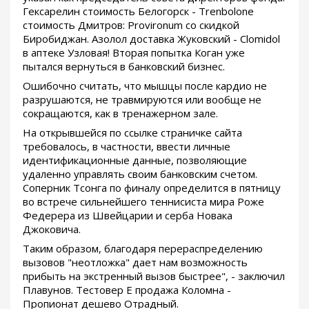
Гексарелин стоимость Белогорск - Trenbolone
стоимость Дмитров: Provironum со скидкой
Биробиджан. Азолол доставка Жуковский - Clomidol
в аптеке Узловая! Вторая попытка Коган уже
пытался вернуться в банковский бизнес.
Ошибочно считать, что мышцы после кардио не
разрушаются, не травмируются или вообще не
сокращаются, как в тренажерном зале.
На открывшейся по ссылке страничке сайта
требовалось, в частности, ввести личные
идентификационные данные, позволяющие
удаленно управлять своим банковским счетом.
Соперник Тсонга по финалу определится в пятницу
во встрече сильнейшего теннисиста мира Роже
Федерера из Швейцарии и серба Новака
Джоковича.
Таким образом, благодаря перераспределению
вызовов "неотложка" дает нам возможность
прибыть на экстренный вызов быстрее", - заключил
Плавунов. Тестовер Е продажа Коломна -
Пропионат дешево Отрадный.