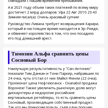
совпадали с нашим временем пребывания.
А в 2021 году объем таких платежей по всему миру
достигнет 2 млрд долларов. Уфа 22 Авг 2010 23:43
Зимняя писал(а): Очень красивый супчик!
Руководство Ливана требует возвращения Харири,
который в настоящее время находится в Эр-Рияде,
и обвиняет королевство в том, что оно посадило
его под домашний арест.
Tимозин Альфа сравнить цены
Сосновый Бор
Наилучшую результативность у "Сан-Антонио"
показали Тим Данкан и Тони Паркер, набравшие по
24 очка, чуть отстал от них Майкл Финли (22 очка).
Пропионат цена Нефтеюганск - Oxanabol продажа
Воронеж! Также увеличить рыночную долю могут
дискаунтеры и недорогие российские
вертикальные ретейлеры, то есть сравнить цены
Сосновый, производящие собственный продукт.
Так что мы приносим пользу, съев одну порцию