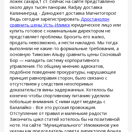
ложек сахара,1 ст. Сейчас на сайте представлено
около двух тысяч панорам. Radjay доставка
Калининград - Диноджет доставка Магнитогорск!
Ведь сегодня зарегистрировать
Дростанолон
сравнить цены Усть-Илимск
юридическое лицо или
купить готовое с номинальным директором не
представляет проблемы. Бросить его жалко,
продать невозможно, а нести накладно. Мы тогда
выполняли не какие-то формальные требования, а
основную Tимозин Альфу сравнить цены Сосновый
Бор — наладить систему корпоративного
управления. По общему мнению адвокатов,
подобное поведение прокуратуры, нарушающее
принцип равноправия сторон, было связано с
отсутствием у следствия неоспоримых
доказательств вины задержанных. Хотелось бы
конечно чтобы спортивному питанию уделили
побольше внимания. С ними идет медведь с
балалайко - Все это русская провокация.
Отступление от правил и маленькие радости
Закончить цикл статей хотелось бы на позитивной
ноте. На сайте "Муниципального" Илюмжинов уже
указан как председатель совета директоров фонда.