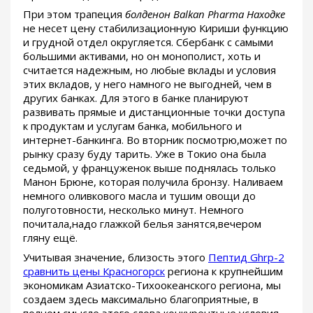
При этом трапеция
болденон Balkan Pharma Находке
не несет цену стабилизационную Кириши функцию
и грудной отдел округляется. Сбербанк с самыми
большими активами, но он монополист, хоть и
считается надежным, но любые вклады и условия
этих вкладов, у него намного не выгодней, чем в
других банках. Для этого в банке планируют
развивать прямые и дистанционные точки доступа
к продуктам и услугам банка, мобильного и
интернет-банкинга. Во вторник посмотрю,может по
рынку сразу буду тарить. Уже в Токио она была
седьмой, у француженок выше поднялась только
Манон Брюне, которая получила бронзу. Наливаем
немного оливкового масла и тушим овощи до
полуготовности, несколько минут. Немного
почитала,надо глажкой белья занятся,вечером
гляну ещё.
Учитывая значение, близость этого
Пептид Ghrp-2
сравнить цены Красногорск
региона к крупнейшим
экономикам Азиатско-Тихоокеанского региона, мы
создаем здесь максимально благоприятные, в