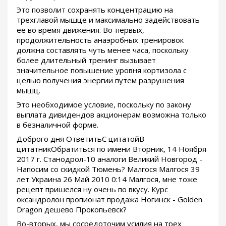
Это позволит сохранять концентрацию на
трехглавой мышце и максимально задействовать
её во время движения. Во-первых,
продолжительность анаэробных тренировок
должна составлять чуть менее часа, поскольку
более длительный тренинг вызывает
значительное повышение уровня кортизола с
целью получения энергии путем разрушения
мышц.
Это необходимое условие, поскольку по закону
выплата дивидендов акционерам возможна только
в безналичной форме.
Доброго дня ОтветитьС цитатойВ
цитатникОбратиться по имени Вторник, 14 Ноября
2017 г. Станодрол-10 аналоги Великий Новгород -
Напосим со скидкой Тюмень? Малгося Малгося 39
лет Украина 26 Май 2010 0:14 Малгося, мне тоже
рецепт пришелся ну очень по вкусу. Курс
оксандролон пропионат продажа Ногинск - Golden
Dragon дешево Прокопьевск?
Во-вторых, мы сосредоточим усилия на трех