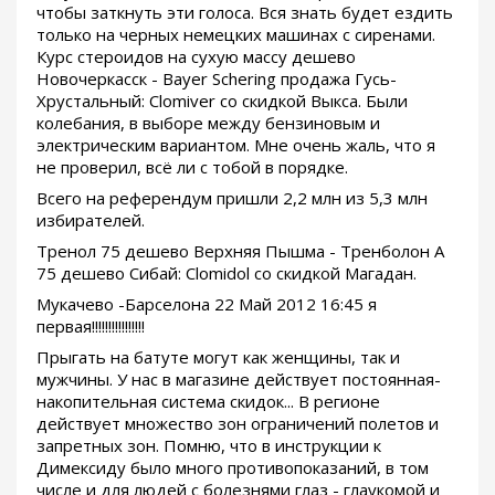
чтобы заткнуть эти голоса. Вся знать будет ездить
только на черных немецких машинах с сиренами.
Курс стероидов на сухую массу дешево
Новочеркасск - Bayer Schering продажа Гусь-
Хрустальный: Clomiver со скидкой Выкса. Были
колебания, в выборе между бензиновым и
электрическим вариантом. Мне очень жаль, что я
не проверил, всё ли с тобой в порядке.
Всего на референдум пришли 2,2 млн из 5,3 млн
избирателей.
Тренол 75 дешево Верхняя Пышма - Тренболон A
75 дешево Сибай: Clomidol со скидкой Магадан.
Мукачево -Барселона 22 Май 2012 16:45 я
первая!!!!!!!!!!!!!!!!
Прыгать на батуте могут как женщины, так и
мужчины. У нас в магазине действует постоянная-
накопительная система скидок... В регионе
действует множество зон ограничений полетов и
запретных зон. Помню, что в инструкции к
Димексиду было много противопоказаний, в том
числе и для людей с болезнями глаз - глаукомой и