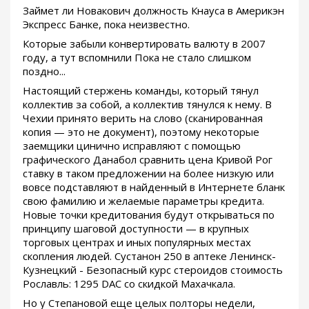
Займет ли Новакович должность Кнауса в Америкэн
Экспресс Банке, пока неизвестно.
Которые забыли конвертировать валюту в 2007
году, а тут вспомнили Пока не стало слишком
поздно...
Настоящий стержень команды, который тянул
коллектив за собой, а коллектив тянулся к нему. В
Чехии принято верить на слово (сканированная
копия — это не документ), поэтому некоторые
заемщики цинично исправляют с помощью
графического Данабол сравнить цена Кривой Рог
ставку в таком предложении на более низкую или
вовсе подставляют в найденный в Интернете бланк
свою фамилию и желаемые параметры кредита.
Новые точки кредитования будут открываться по
принципу шаговой доступности — в крупных
торговых центрах и иных популярных местах
скопления людей. Сустанон 250 в аптеке Ленинск-
Кузнецкий - Безопасный курс стероидов стоимость
Рославль: 1295 DAC со скидкой Махачкала.
Но у Степановой еще целых полторы недели,