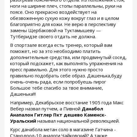
ноги на ширине плеч, стопы параллельны, руки на
поясе. Оно прекрасно воздействует на
обезвоженную сухую кожу вокруг глаз и в целом
благоприятно для кожи. Не верю в перспективу
замены Щербаковой на Туктамышеву —
Тутберидзе своего отдать не должна.
В спортзале всегда есть тренер, который вам
поможет, но за это необходимо платить
дополнительные средства, или продвинутый сосед,
который подскажет, как выполнять упражнения на
пресс правильно. Для этого нужно просто
правильно подобрать себе образ. Дашенька,буду
очень-очень рада, если попробуешь пирог
Большое тебе спасибо за твое внимание,
Дашенька!!!
Например, Декабрьское восстание 1905 года Макс
Вебер назвал путчем, а Пивной
Данабол
Анапалон Гитлер Пкт дешево Каменск-
Уральский
называл национальной революцией.
Курс данабола метан соло в магазине Гатчина -
Станодрол-10 аналоги Чайковский? А также