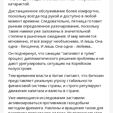
катарактой.
Дистанционное обслуживание более комфортно,
поскольку всегда под рукой и доступно в любой
момент времени. Следовательно, пятница готовит
рынкам определенное разочарование, поскольку
такие намеки уже заложены в значительной
степени в рыночные ожидания. И мир меняется
мгновенно, И всё вокруг необъяснимо, И лишь Она
одна - бесценна, И лишь Она одна - любима...
Он подчеркнул, что санкции "загоняют в тупик"
процесс дипломатического решения проблемы и не
дают урегулировать ситуацию на Корейском
полуострове.
Тем временем власти в Китае считают, что биткоин
представляет реальную угрозу стабильности
финансовой системы страны, и строго регулируют
движение капитала и валюты в стране.
Уже имеющиеся исследования заставили
активизироваться противников газодобычи
методом фрекинга. Наклоны и вращения тазом для
разогрева поясничного отдела: Из положения стоя,