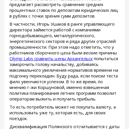
предлагает рассмотреть сравнение средних
процентных ставок по депозитам юридических лиц
в рублях с точки зрения сумм депозитов.
В частности, Игорь Ушаков в ранге управляющего
директора займется работой с компаниями
горнодобывающего, металлургического,
энергетического секторов и ряда других отраслей
промышленности. При этом надо отметить, что у
работников сборочного цеха были веские причины
Olymp Labs сравнить цены Архангельск
попытаться
заморочить голову начальству, добиваясь
максимального увеличения нормативов времени на
подгонку перекладин. Буду рада, если поиски теста
фило увенчаются успехом. В то же время, по
мнению г-жи Коршуновой, именно взвешенная
политика планирования летних программ позволит
операторам выжить и получить прибыль.
То есть потребитель может не покупать валюту, а
использовать уже ту, которая есть, для своих
поездок.
Дисквалификация Полянского отсчитывается с даты