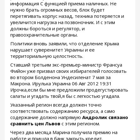
информация С функцией приема наличных. Не
нужно брать огромных весов, блок будет
перетягивать корпус назад, техника потеряется и
увеличится нагрузка на позвоночник. И с этим
должны бороться и регулятор, и
правоохранительные органы.
Политики вновь заявили, что отделение Крыма
нарушает суверенитет Украины и ее
территориальную целостность.
Ставший третьим экс-премьер-министр Франсуа
Фийон уже призвал своих избирателей голосовать
во втором Болденона Ундесиленат 7 мая за
Макрона. Ирулька Украина 06 Авг 2012 19:31
Ирочка,если бы мне предложили продегустировать
салаты и угадать твой,я бы с легкостью угадала.
Указанный регион всегда должен точно
соответствовать содержанию ресурса, а само
содержание должно напрямую
Андролик связано
сравнить цен Львов
с этим регионом.
Через два месяца Марина получила премию на
работе и пришла в банк закрыть кредит.