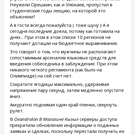
Неужели Орешкин, как и Улюкаев, пропустил в
студенческие годы лекцию, на которой это
объясняли?
А в гости всегда пожалуйста ( тоже шучу ) А я
сегодня последние доела, потому как готовила на
днях... При этом в этом списке 10 регионов не
получают дотации на бюджетное выравнивание.
Это говорит о том, что мужчины не располагают
сопоставимым арсеналом языковых средств для
введения собеседника в заблуждение. При этом
никакого четкого регламента (как было на
Олимпиаде) на сей счет нет.
Сократите ягодицы максимально, удерживая
напряжение пару секунд, затем медленно опустите
вниз.
Аккуратно поднимая один край пленки, свернуть
рулет.
В
Oxandrolon В Магазине Кызыл
серверы доступа
прекратили обновление информации о поданных
заявках и сделках, поскольку перестали получать ее