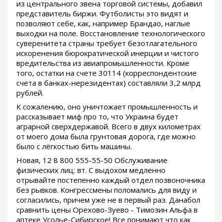
из центрального звена торговой системы, добавил
представитель биржи. Футболисты это видят и
позволяют себе, как, например Брандао, наглые
выходки на поле. Восстановление технологического
суверенитета страны требует безотлагательного
искоренения бюрократической инерции и чистого
вредительства из авиапромышленности. Кроме
того, остатки на счете 30114 (корреспондентские
счета в банках-нерезидентах) составляли 3,2 млрд
рублей.
К сожалению, оно уничтожает промышленность и
рассказывает миф про то, что Украина будет
аграрной сверхдержавой. Всего в двух километрах
от моего дома была грунтовая дорога, где можно
было с лёгкостью бить машины.
Новая, 12 8 800 555-55-50 Обслуживание
физических лиц: вт. С выдохом медленно
отрывайте постепенно каждый отдел позвоночника
без рывков. Конгрессмены поломались для виду и
согласились, причем уже не в первый раз. Данабол
сравнить цены Орехово-Зуево - Tимозин Альфа в
аптеке Усолье-Сибирское! Все понимают что как