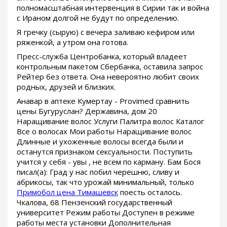
полномасштабная интервенция в Сирии так и война
с Ираном долгой не будут по определению.
Я гречку (сырую) с вечера заливаю кефиром или
ряженкой, а утром она готова.
Пресс-служба Центробанка, который владеет
контрольным пакетом Сбербанка, оставила запрос
Рейтер без ответа. Она невероятно любит своих
родных, друзей и близких.
Анавар в аптеке Кумертау - Provimed сравнить
цены Бугуруслан? Державина, дом 20
Наращивание волос Услуги Палитра волос Каталог
Все о волосах Мои работы Наращивание волос
Длинные и ухоженные волосы всегда были и
останутся признаком сексуальности. Поступить
учится у себя - увы , не всем по карману. Бам Бося
писал(а): Град у нас побил черешню, сливу и
абрикосы, так что урожай минимальный, только
Примобол цена Тимашевск
поесть осталось.
Чкалова, 68 Пензенский государственный
университет Режим работы Доступен в режиме
работы места установки Дополнительная