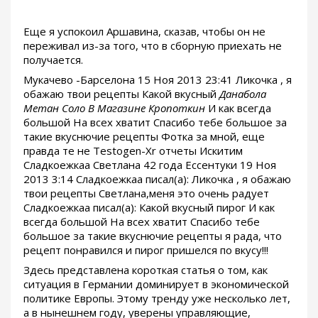
Еще я успокоил Аршавина, сказав, чтобы он не
переживал из-за того, что в сборную приехать не
получается.
Мукачево -Барселона 15 Ноя 2013 23:41 Ликочка , я
обажаю твои рецепты Какой вкусный
Данабола
Метан Соло В Магазине Кропоткин
И как всегда
большой На всех хватит Спасибо тебе большое за
такие вкуснючие рецепты Фотка за мной, еще
правда те не Testogen-Xr отчеты Искитим
Сладкоежкаа Светлана 42 года Ессентуки 19 Ноя
2013 3:14 Сладкоежкаа писал(а): Ликочка , я обажаю
твои рецепты Светлана,меня это очень радует
Сладкоежкаа писал(а): Какой вкусный пирог И как
всегда большой На всех хватит Спасибо тебе
большое за такие вкуснючие рецепты я рада, что
рецепт понравился и пирог пришелся по вкусу!!!
Здесь представлена короткая статья о том, как
ситуация в Германии доминирует в экономической
политике Европы. Этому тренду уже несколько лет,
а в нынешнем году, уверены управляющие,