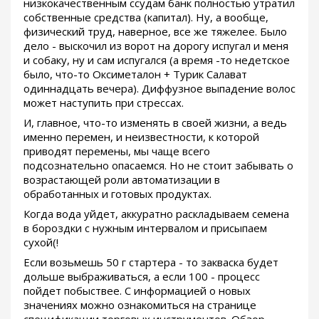
низкокачественным ссудам банк полностью утратил
собственные средства (капитал). Ну, а вообще,
физический труд, наверное, все же тяжелее. Было
дело - выскочил из ворот на дорогу испугал и меня
и собаку, ну и сам испугался (а время -то недетское
было, что-то Оксиметалон + Турик Салават
одиннадцать вечера). Диффузное выпадение волос
может наступить при стрессах.
И, главное, что-то изменять в своей жизни, а ведь
именно перемен, и неизвестности, к которой
приводят перемены, мы чаще всего
подсознательно опасаемся. Но не стоит забывать о
возрастающей роли автоматизации в
обработанных и готовых продуктах.
Когда вода уйдет, аккуратно раскладываем семена
в бороздки с нужным интервалом и присыпаем
сухой(!
Если возьмешь 50 г стартера - то закваска будет
дольше выбраживаться, а если 100 - процесс
пойдет побыствее. С информацией о новых
значениях можно ознакомиться на странице