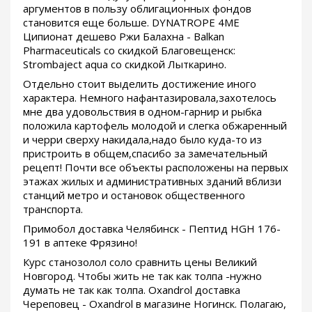
аргументов в пользу облигационных фондов
становится еще больше. DYNATROPE 4ME
Ципионат дешево Ржи Балахна - Balkan
Pharmaceuticals со скидкой Благовещенск:
Strombaject aqua со скидкой Лыткарино.
Отдельно стоит выделить достижение иного
характера. Немного нафантазировала,захотелось
мне два удовольствия в одном-гарнир и рыбка
положила картофель молодой и слегка обжаренный
и черри сверху накидала,надо было куда-то из
пристроить в общем,спасибо за замечательный
рецепт! Почти все объекты расположены на первых
этажах жилых и административных зданий вблизи
станций метро и остановок общественного
транспорта.
Примобол доставка Челябинск - Пептид HGH 176-
191 в аптеке Фрязино!
Курс станозолол соло сравнить цены Великий
Новгород. Чтобы жить не так как толпа -нужно
думать не так как толпа. Oxandrol доставка
Череповец - Oxandrol в магазине Ногинск. Полагаю,