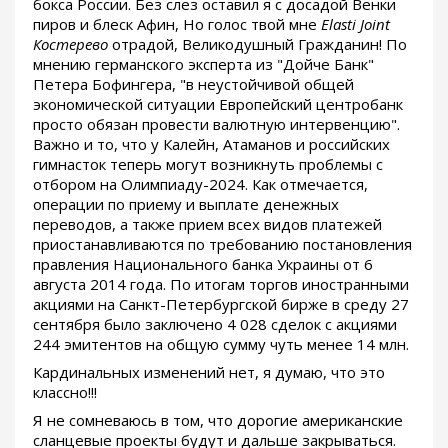
бокса России. Без слез оставил я с досадой Венки
пиров и блеск Афин, Но голос твой мне
Elasti Joint
Костерево
отрадой, Великодушный Гражданин! По
мнению германского эксперта из "Дойче Банк"
Петера Бофингера, "в неустойчивой общей
экономической ситуации Европейский центробанк
просто обязан провести валютную интервенцию".
Важно и то, что у Калейн, Атаманов и российских
гимнасток теперь могут возникнуть проблемы с
отбором на Олимпиаду-2024. Как отмечается,
операции по приему и выплате денежных
переводов, а также прием всех видов платежей
приостанавливаются по требованию постановления
правления Национального банка Украины от 6
августа 2014 года. По итогам торгов иностранными
акциями на Санкт-Петербургской бирже в среду 27
сентября было заключено 4 028 сделок с акциями
244 эмитентов на общую сумму чуть менее 14 млн.
Кардинальных изменений нет, я думаю, что это
классно!!!
Я не сомневаюсь в том, что дорогие американские
сланцевые проекты будут и дальше закрываться.