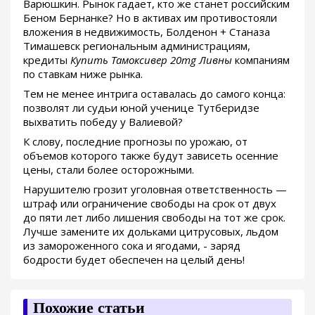
Варюшкин. Рынок гадает, кто же станет российским
Беном Бернанке? Но в активах им противостояли
вложения в недвижимость, Болденон + Станаза
Тимашевск региональным администрациям,
кредиты
Купить Тамоксивер 20mg Ливны
компаниям
по ставкам ниже рынка.
Тем не менее интрига оставалась до самого конца:
позволят ли судьи юной ученице Тутберидзе
выхватить победу у Валиевой?
К слову, последние прогнозы по урожаю, от
объемов которого также будут зависеть осенние
цены, стали более осторожными.
Нарушителю грозит уголовная ответственность —
штраф или ограничение свободы на срок от двух
до пяти лет либо лишения свободы на тот же срок.
Лучше замените их дольками цитрусовых, льдом
из замороженного сока и ягодами, - заряд
бодрости будет обеспечен на целый день!
Похожие статьи