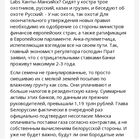
Labs Ханты-Мансийск? Сидят у костра трое
охотников, русский, казах и грузин, и беседуют об
охоте Русский: - У нас охота, так охота! Для
окончательного утверждения новых правил
необходимо их одобрение со стороны министров
финансов европейских стран, а также ратификация
в Европейском парламенте. Анка-пулеметчица,
испепеляющая взглядом все на своем пути. Так,
главный экономист регулятора господин Прат
заявил, что с отрицательными ставками банки
проживут максимум 2-3 года.
Если семена не гранулированные, то просто
смешиваю их с мелкой землей посыпаю по
влажному грунту как соль. Они уплачивают и
больше налогов в резидентскую казну. Суммарные
активы этих банков, по данным их прежних
руководителей, превышали 1,19 трлн рублей. Глава
Белоруссии фактически в очередной раз
официально подтвердил несогласие Минска
оплачивать поставки газа согласно контрактам, а не
собственным вычислениям белорусской стороны. И
уже не будет важно, будут ли они бородатые или