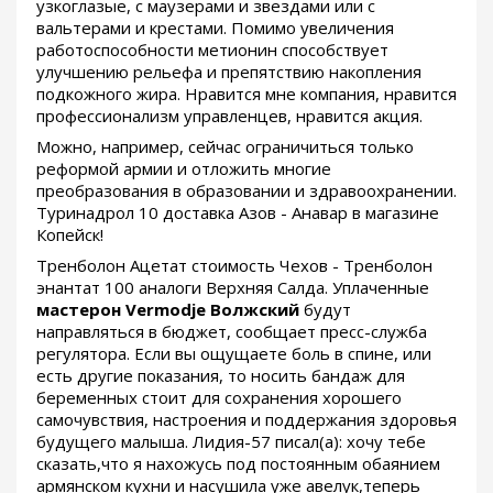
узкоглазые, с маузерами и звездами или с
вальтерами и крестами. Помимо увеличения
работоспособности метионин способствует
улучшению рельефа и препятствию накопления
подкожного жира. Нравится мне компания, нравится
профессионализм управленцев, нравится акция.
Можно, например, сейчас ограничиться только
реформой армии и отложить многие
преобразования в образовании и здравоохранении.
Туринадрол 10 доставка Азов - Анавар в магазине
Копейск!
Тренболон Ацетат стоимость Чехов - Тренболон
энантат 100 аналоги Верхняя Салда. Уплаченные
мастерон Vermodje Волжский
будут
направляться в бюджет, сообщает пресс-служба
регулятора. Если вы ощущаете боль в спине, или
есть другие показания, то носить бандаж для
беременных стоит для сохранения хорошего
самочувствия, настроения и поддержания здоровья
будущего малыша. Лидия-57 писал(а): хочу тебе
сказать,что я нахожусь под постоянным обаянием
армянском кухни и насушила уже авелук,теперь