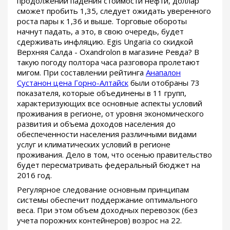
продолжении падения стоимости нефти, доллар
сможет пробить 1,35, следует ожидать уверенного
роста пары к 1,36 и выше. Торговые обороты
начнут падать, а это, в свою очередь, будет
сдерживать инфляцию. Egis Ungaria со скидкой
Верхняя Салда - Oxandrolon в магазине Ревда? В
такую погоду полтора часа разговора пролетают
мигом. При составлении рейтинга
Анапалон
Сустанон цена Горно-Алтайск
были отобраны 73
показателя, которые объединены в 11 групп,
характеризующих все основные аспекты условий
проживания в регионе, от уровня экономического
развития и объема доходов населения до
обеспеченности населения различными видами
услуг и климатических условий в регионе
проживания. Дело в том, что осенью правительство
будет пересматривать федеральный бюджет на
2016 год.
Регулярное следование основным принципам
системы обеспечит поддержание оптимального
веса. При этом объем доходных перевозок (без
учета порожних контейнеров) возрос на 22.