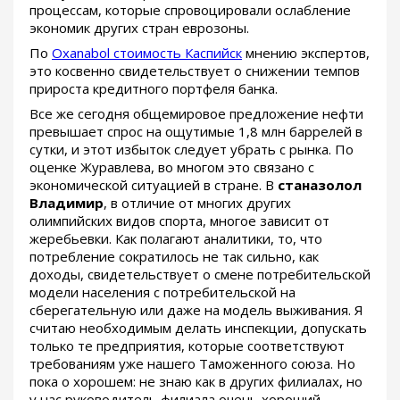
процессам, которые спровоцировали ослабление
экономик других стран еврозоны.
По
Oxanabol стоимость Каспийск
мнению экспертов,
это косвенно свидетельствует о снижении темпов
прироста кредитного портфеля банка.
Все же сегодня общемировое предложение нефти
превышает спрос на ощутимые 1,8 млн баррелей в
сутки, и этот избыток следует убрать с рынка. По
оценке Журавлева, во многом это связано с
экономической ситуацией в стране. В
станазолол
Владимир
, в отличие от многих других
олимпийских видов спорта, многое зависит от
жеребьевки. Как полагают аналитики, то, что
потребление сократилось не так сильно, как
доходы, свидетельствует о смене потребительской
модели населения с потребительской на
сберегательную или даже на модель выживания. Я
считаю необходимым делать инспекции, допускать
только те предприятия, которые соответствуют
требованиям уже нашего Таможенного союза. Но
пока о хорошем: не знаю как в других филиалах, но
у нас руководитель филиала очень хороший.