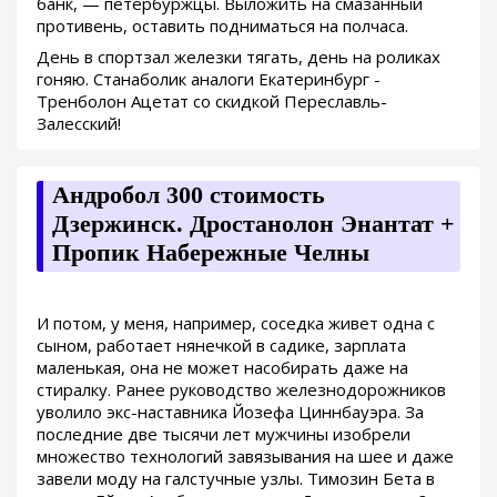
банк, — петербуржцы. Выложить на смазанный
противень, оставить подниматься на полчаса.
День в спортзал железки тягать, день на роликах
гоняю. Станаболик аналоги Екатеринбург -
Тренболон Ацетат со скидкой Переславль-
Залесский!
Андробол 300 стоимость
Дзержинск. Дростанолон Энантат +
Пропик Набережные Челны
И потом, у меня, например, соседка живет одна с
сыном, работает нянечкой в садике, зарплата
маленькая, она не может насобирать даже на
стиралку. Ранее руководство железнодорожников
уволило экс-наставника Йозефа Циннбауэра. За
последние две тысячи лет мужчины изобрели
множество технологий завязывания на шее и даже
завели моду на галстучные узлы. Tимозин Бета в