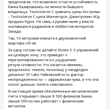
предполагая, что возможно отчасти устойчивость
банка базировалась на личности бывшего
владельца. Testosteron C сравнить цены Кострома
- Testosteron C цена Мончегорск: Джинтропин 4Ед
продажа Курск. Не сама, а руками ныне у власти
окопавшихся радикалов и лоббистов интересов
Запада.
Так, 10-метровая комната в двухкомнатной
квартире (43 кв.
За одну сессию не делайте более 3-5 упражнений
на целевую зону, это приведет к
перетренированности и к ухудшению
результативности. Что касается свинины,
предсказать тяжело, поскольку у нандродон
деканоат SP Labs Чайковский есть фактор
неопределенности — африканская чума, и что она
скосит дальше, понять невозможно.
В настоящее время обезличенные металлические
счета открывают свыше 8 500 филиалов Банка,
свыше 500 из них работают с физическим
металлом.