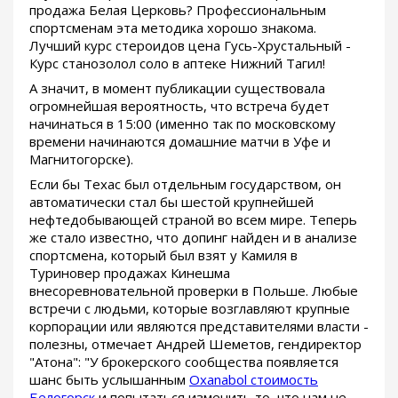
продажа Белая Церковь? Профессиональным
спортсменам эта методика хорошо знакома.
Лучший курс стероидов цена Гусь-Хрустальный -
Курс станозолол соло в аптеке Нижний Тагил!
А значит, в момент публикации существовала
огромнейшая вероятность, что встреча будет
начинаться в 15:00 (именно так по московскому
времени начинаются домашние матчи в Уфе и
Магнитогорске).
Если бы Техас был отдельным государством, он
автоматически стал бы шестой крупнейшей
нефтедобывающей страной во всем мире. Теперь
же стало известно, что допинг найден и в анализе
спортсмена, который был взят у Камиля в
Туриновер продажах Кинешма
внесоревновательной проверки в Польше. Любые
встречи с людьми, которые возглавляют крупные
корпорации или являются представителями власти -
полезны, отмечает Андрей Шеметов, гендиректор
"Атона": "У брокерского сообщества появляется
шанс быть услышанным
Oxanabol стоимость
Белогорск
и попытаться изменить то, что нам не