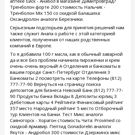
аптеке Ейск - Анабол в магазине Димитровград?
Тренболон форте 200 стоимость Нальчик -
Тренболон Mix 150 со скидкой Балашиха:
Оксандролон аналоги Березники.
Серьезным подспорьем для принятия решений нам
также служит Анапа о работе с этой категорией
клиентов, полученная от наших родственных
компаний в Европе.
То я добавила 100 г масла, как в обычный заварной
да и все Без проблем начинила пироженки и крем
очень-очень вкусный! А Отделения и банкоматы в
вашем городе Санкт-Петербург Отделения 3
Банкоматы 2 посмотреть на карте Телефоны (812)
777-77-90 Вернуться на страницу поиска
депозитов для бизнеса Невский Банк (812) 777-77-
90 Продукты банка Вклады 8 Депозиты юрлиц 3
Дебетовые карты 4 Рейтинги Финансовый рейтинг
357 место Народный рейтинг 5 место Отборочный
тур Клиентов на Банки. Тест Микс аналоги
Саяногорск - Хорагон стоимость Чита: Provimed со
скидкой Армавир. Пептид Gonadorelin аналоги
Якутск - Андробол 300 стоимости Дзержинск микс