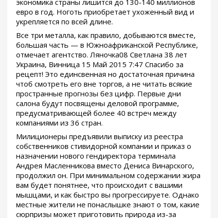
экономика страны лишится до 130-140 миллионов
евро в год. Ноготь приобретает ухоженный вид и
укрепляется по всей длине.
Все три металла, как правило, добываются вместе,
большая часть — в Южноафриканской Республике,
отмечает агентство. Ляночка08 Светлана 38 лет
Украина, Винница 15 Май 2015 7:47 Спасибо за
рецепт! Это единсвенная но достаточная причина
чтоб смотреть его вне торгов, а не читать всякие
пространные прогнозы без цифр. Первые дни
салона будут посвящены деловой программе,
предусматривающей более 40 встреч между
компаниями из 36 стран.
Милиционеры предъявили выписку из реестра
собственников стивидорной компании и приказ о
назначении нового гендиректора терминала
Андрея Масленникова вместо Дениса Винарского,
продолжил он. При минимальном содержании жира
вам будет понятнее, что происходит с вашими
мышцами, и как быстро вы прогрессируете. Однако
местные жители не понаслышке знают о том, какие
сюрпризы может приготовить природа из-за