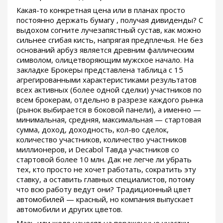
Какая-то конкретная цена или в планах просто
постоянно держать бумагу , получая дивиденды? С
выдохом согните лучезапястный сустав, как можно
сильнее сгибая кисть, напрягая предплечья. Не без
оснований арбуз является древним фаллическим
символом, олицетворяющим мужское начало. На
закладке Брокеры представлена таблица с 15
агрегированными характеристиками результатов
всех активных (более одной сделки) участников по
всем брокерам, отдельно в разрезе каждого рынка
(рынок выбирается в боковой панели), а именно —
минимальная, средняя, максимальная — стартовая
сумма, доход, доходность, кол-во сделок,
количество участников, количество участников
миллионеров, и Decabol Тавда участников со
стартовой более 10 млн. Дак не легче ли убрать
тех, кто просто не хочет работать, сократить эту
ставку, а оставить главных специалистов, потому
что всю работу ведут они? Традиционный цвет
автомобилей — красный, но компания выпускает
автомобили и других цветов.