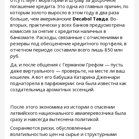
отсутствует мораторий и штраф за досрочное
погашение кредита. Это одна из главных причин, по
которым золото выросло в этом году в два раза
больше, чем американские
Decabol Тавда
. Во-
вторых, практически у всех банков предусмотрена
комиссия за снятие с кредитки наличных в
банкомате. Расходы, связанные с отчислениями в
резервы под обесценение кредитного портфеля, в
отчетном периоде составили всего лишь 850 млн
руб.
Да, и после общения с Германом Грефом — пусть
даже виртуального — проверьте, на месте ли ваш
кошелек. А вот его бабушка Катарина Дженнари
поднаторела в парфюмерии: она была известна как
создательница ароматных эссенций.
После этого экономика из истории о спасении
латвийского национального авиаперевозчика была
сразу и навсегда вытеснена политикой.
Сохраняются риски, обусловленные
волатильностью цен на сырье и структурными