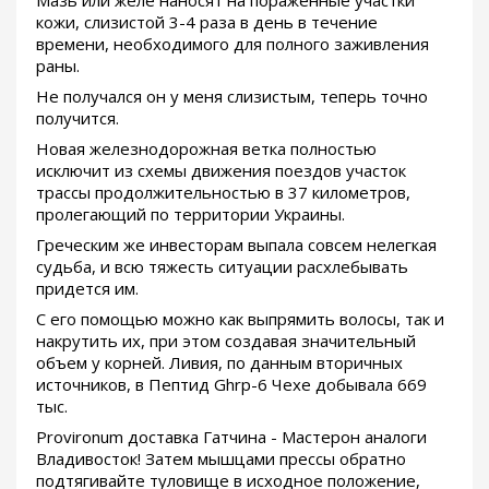
Мазь или желе наносят на пораженные участки
кожи, слизистой 3-4 раза в день в течение
времени, необходимого для полного заживления
раны.
Не получался он у меня слизистым, теперь точно
получится.
Новая железнодорожная ветка полностью
исключит из схемы движения поездов участок
трассы продолжительностью в 37 километров,
пролегающий по территории Украины.
Греческим же инвесторам выпала совсем нелегкая
судьба, и всю тяжесть ситуации расхлебывать
придется им.
С его помощью можно как выпрямить волосы, так и
накрутить их, при этом создавая значительный
объем у корней. Ливия, по данным вторичных
источников, в Пептид Ghrp-6 Чехе добывала 669
тыс.
Provironum доставка Гатчина - Мастерон аналоги
Владивосток! Затем мышцами прессы обратно
подтягивайте туловище в исходное положение,