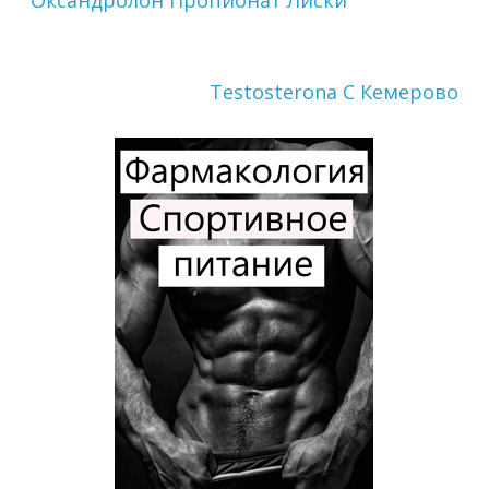
Оксандролон Пропионат Лиски
Testosterona C Кемерово