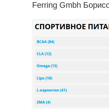
Ferring Gmbh Борис