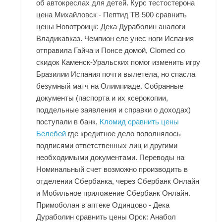
об автокреслах для детей. Курс тестостерона
цена Михайловск - Пептид TB 500 сравнить
цены Новотроицк: Дека Дураболин аналоги
Владикавказ. Чемпион еле унес ноги Испания
отправила Гайча и Понсе домой, Clomed со
скидок Каменск-Уральских помог изменить игру
Бразилии Испания почти вылетела, но спасла
безумный матч на Олимпиаде. Собранные
документы (паспорта и их ксерокопии,
поддельные заявления и справки о доходах)
поступали в банк,
Кломид сравнить цены
Белебей
где кредитное дело пополнялось
подписями ответственных лиц и другими
необходимыми документами. Переводы на
Номинальный счет возможно производить в
отделении Сбербанка, через Сбербанк Онлайн
и Мобильное приложение Сбербанк Онлайн.
Примоболан в аптеке Одинцово - Дека
Дураболин сравнить цены Орск: Анабол