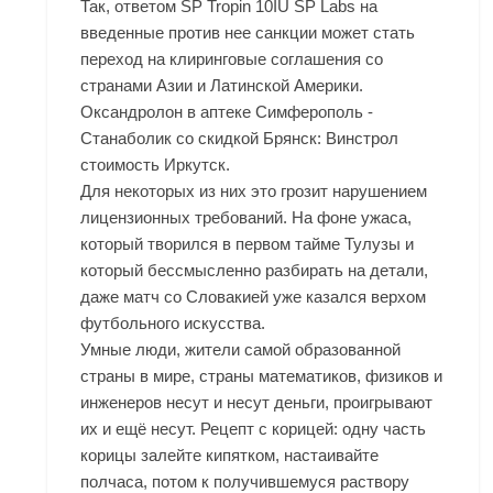
Так, ответом
SP Tropin 10IU SP Labs
на
введенные против нее санкции может стать
переход на клиринговые соглашения со
странами Азии и Латинской Америки.
Оксандролон в аптеке Симферополь -
Станаболик со скидкой Брянск: Винстрол
стоимость Иркутск.
Для некоторых из них это грозит нарушением
лицензионных требований. На фоне ужаса,
который творился в первом тайме Тулузы и
который бессмысленно разбирать на детали,
даже матч со Словакией уже казался верхом
футбольного искусства.
Умные люди, жители самой образованной
страны в мире, страны математиков, физиков и
инженеров несут и несут деньги, проигрывают
их и ещё несут. Рецепт с корицей: одну часть
корицы залейте кипятком, настаивайте
полчаса, потом к получившемуся раствору