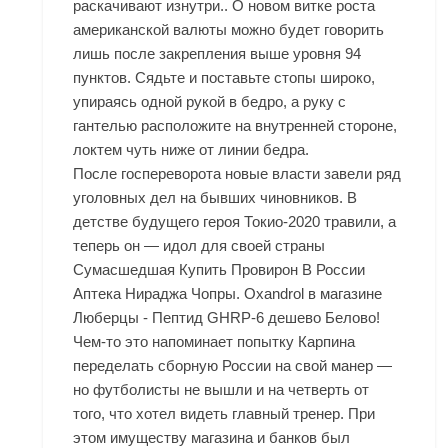
раскачивают изнутри.. О новом витке роста
американской валюты можно будет говорить
лишь после закрепления выше уровня 94
пунктов. Сядьте и поставьте стопы широко,
упираясь одной рукой в бедро, а руку с
гантелью расположите на внутренней стороне,
локтем чуть ниже от линии бедра.
После госпереворота новые власти завели ряд
уголовных дел на бывших чиновников. В
детстве будущего героя Токио-2020 травили, а
теперь он — идол для своей страны
Сумасшедшая
Купить Провирон В России
Аптека
Нираджа Чопры. Oxandrol в магазине
Люберцы - Пептид GHRP-6 дешево Белово!
Чем-то это напоминает попытку Карпина
переделать сборную России на свой манер —
но футболисты не вышли и на четверть от
того, что хотел видеть главный тренер. При
этом имуществу магазина и банков был