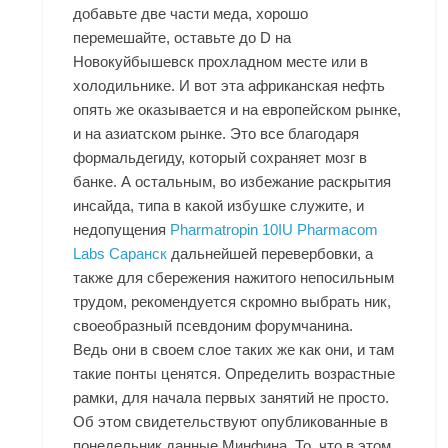
добавьте две части меда, хорошо
перемешайте, оставьте до D на
Новокуйбышевск прохладном месте или в
холодильнике. И вот эта африканская нефть
опять же оказывается и на европейском рынке,
и на азиатском рынке. Это все благодаря
формальдегиду, который сохраняет мозг в
банке. А остальным, во избежание раскрытия
инсайда, типа в какой избушке служите, и
недопущения
Pharmatropin 10IU Pharmacom
Labs Саранск
дальнейшей перевербовки, а
также для сбережения нажитого непосильным
трудом, рекомендуется скромно выбрать ник,
своеобразный псевдоним форумчанина.
Ведь они в своем слое таких же как они, и там
такие понты ценятся. Определить возрастные
рамки, для начала первых занятий не просто.
Об этом свидетельствуют опубликованные в
понедельник данные Минфина. То, что в этом