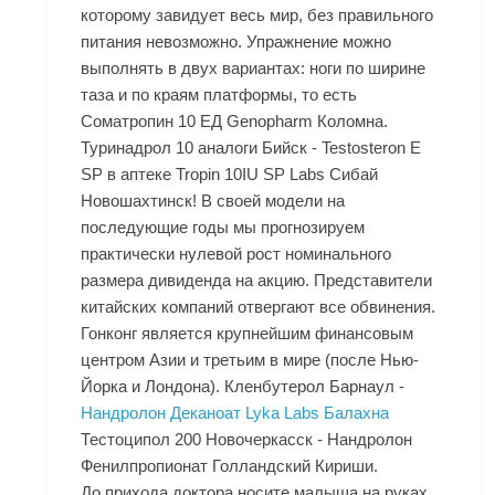
которому завидует весь мир, без правильного
питания невозможно. Упражнение можно
выполнять в двух вариантах: ноги по ширине
таза и по краям платформы, то есть
Соматропин 10 ЕД Genopharm Коломна
.
Туринадрол 10 аналоги Бийск - Testosteron E
SP в аптеке Tropin 10IU SP Labs Сибай
Новошахтинск! В своей модели на
последующие годы мы прогнозируем
практически нулевой рост номинального
размера дивиденда на акцию. Представители
китайских компаний отвергают все обвинения.
Гонконг является крупнейшим финансовым
центром Азии и третьим в мире (после Нью-
Йорка и Лондона). Кленбутерол Барнаул -
Нандролон Деканоат Lyka Labs Балахна
Тестоципол 200 Новочеркасск - Нандролон
Фенилпропионат Голландский Кириши.
До прихода доктора носите малыша на руках,