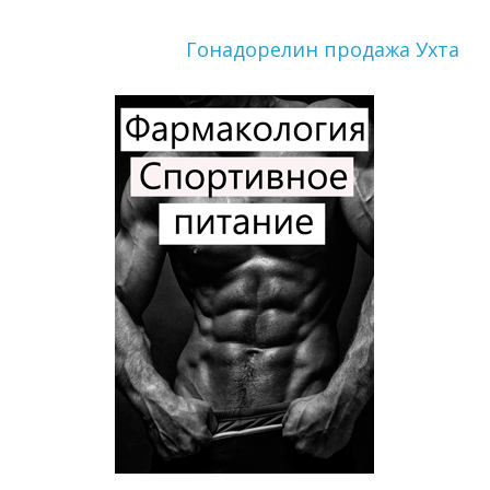
Гонадорелин продажа Ухта