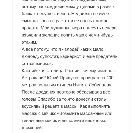
потому расхождение между ценами в разных
банках несущественно. Недвижка не имеет
смысла - она не растет и ее очень сложно
продать. Мои мужчины вчера в десять вечера
изъявили желание попить чаю с чем-нибудь
этаким.
А всё потому, что я - злодей каких мало,
людоед, супостат, карьерист, и ещё предатель
сотрапезников.
Каспийская столица России Почему именно с
Астрахани? Юрий Прилуков проиграл на 400
метров вольным стилем Никите Лобинцеву.
После доедания повторно обсасывала все
головы Спасибо за то,что донесли столь
всуснявый рецепт в массы! Как выполнять
массаж с мячикомВозьмите массажный или
теннисный мячик и выполните несколько
движений.