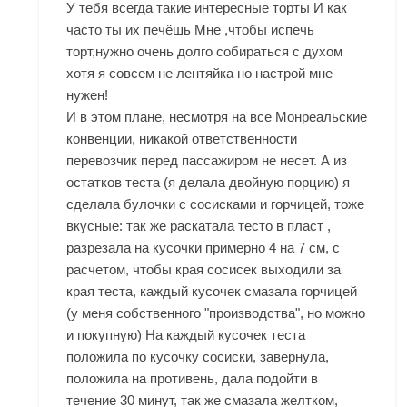
У тебя всегда такие интересные торты И как
часто ты их печёшь Мне ,чтобы испечь
торт,нужно очень долго собираться с духом
хотя я совсем не лентяйка но настрой мне
нужен!
И в этом плане, несмотря на все Монреальские
конвенции, никакой ответственности
перевозчик перед пассажиром не несет. А из
остатков теста (я делала двойную порцию) я
сделала булочки с сосисками и горчицей, тоже
вкусные: так же раскатала тесто в пласт ,
разрезала на кусочки примерно 4 на 7 см, с
расчетом, чтобы края сосисек выходили за
края теста, каждый кусочек смазала горчицей
(у меня собственного "производства", но можно
и покупную) На каждый кусочек теста
положила по кусочку сосиски, завернула,
положила на противень, дала подойти в
течение 30 минут, так же смазала желтком,