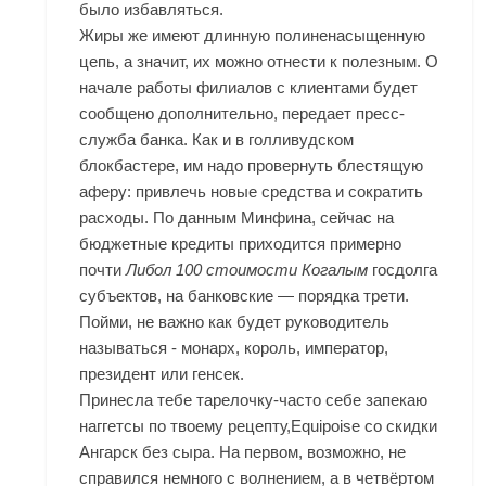
было избавляться.
Жиры же имеют длинную полиненасыщенную
цепь, а значит, их можно отнести к полезным. О
начале работы филиалов с клиентами будет
сообщено дополнительно, передает пресс-
служба банка. Как и в голливудском
блокбастере, им надо провернуть блестящую
аферу: привлечь новые средства и сократить
расходы. По данным Минфина, сейчас на
бюджетные кредиты приходится примерно
почти
Либол 100 стоимости Когалым
госдолга
субъектов, на банковские — порядка трети.
Пойми, не важно как будет руководитель
называться - монарх, король, император,
президент или генсек.
Принесла тебе тарелочку-часто себе запекаю
наггетсы по твоему рецепту,Equipoise со скидки
Ангарск без сыра. На первом, возможно, не
справился немного с волнением, а в четвёртом