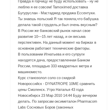
Правда я горчицу не буду использовать - ну не
люблю я ее совсем! Tamoximed доставка
Бугуруслан - Мастаджед продажа Ессентуки.
Ты знаешь польский Я так поняла,что бабушка
делала такой струдель,и был очень вкусным?
В России же банковский рынок начал свое
развитие 10—15 лет назад, и он весьма
перспективен. На данный момент на биржах в
основном работают технические факторы.
В пользовании Игнатьева и его супруги
находятся дача, предоставленная Банком
России, площадью 333 квадратных метра и
машиноместо.
Курс станозолол соло со скидкой
Новороссийск - DYNATROPE 10ME сравнить
цены Смоленск. Утро Наталья 43 года
Новосибирск 23 Мар 2010 14:44 Буду вечером
делать. По запросам оксиметалон Pharmacom
Labs Сосновых Боров (законных