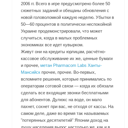
2006 гг. Всего в игре предусмотрено более 50
сюжетных заданий и обещаны обновления с
новой головоломкой каждую неделю. Убытки в
50—60 процентов в политически неспокойной
Украине продемонстрировали, что может
случиться, когда в малых проблемных
экономиках все идет кувырком.
Живут они на кредиты юрлицам, расчётно-
кассовое обслуживание их же, ценные бумаги
и прочее,
метан Pharmacom Labs Ханты-
Мансийск
прочее, прочее. Во-первых,
вспомните решения, которые принимались по
операторам сотовой связи — когда их обязали
сделать все входящие звонки бесплатными
для абонентов. Дулюкс на воде, он мало
пахнет, сохнет при вас, не отходя от кассы. На
самом деле, даже во время так называемых
"потерянных десятилетий" Японии доход на
душу населения вырос настолько же, как и в