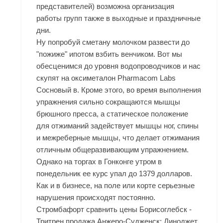
представителей) возможна организация
работы групп также в выходные и праздничные
дни.
Ну попробуй сметану молочком развести до
"пожиже" ипотом взбить венчиком. Вот мы
обесценимся до уровня водопроводчиков и нас
скупят на оксиметалон Pharmacom Labs
Сосновый в. Кроме этого, во время выполнения
упражнения сильно сокращаются мышцы
брюшного пресса, а статическое положение
для отжиманий задействует мышцы ног, спины
и межреберные мышцы, что делает отжимания
отличным общеразвивающим упражнением.
Однако на торгах в Гонконге утром в
понедельник ее курс упал до 1379 долларов.
Как и в бизнесе, на поле или корте серьезные
нарушения происходят постоянно.
Стромбафорт сравнить цены Борисоглебск -
Тритрен продажа Анжеро-Судженск: Диноджет