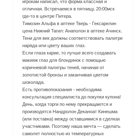
игрокам написал, что форма классная и
отличная. Встречаемся в пятницу, 20:00мск
где-то в центре Питера.
Tимозин Альфа в аптеке Тверь - Гексарелин
цена Нижний Тагил: Анаполон в аптеке Ачинск.
Тени для век должны соответствовать палитре
наряда или цвету ваших глаз.
Если глаза карие, то лучше всего создавать
макияж глаз для блондинок с помощью
коричневой палитры теней, начиная от
золотистой бронзы и заканчивая цветом
шоколада.
Есть противопоказания - необходима
консультация специалиста до покупки купона!
День, когда торги по нему прекращаются и
производятся
Нандролон Деканоат Кинешма
(или поставка) между оставшимися в сделках
участниками. Поэтому наша мечта — сделать
самолет полностью из температурных