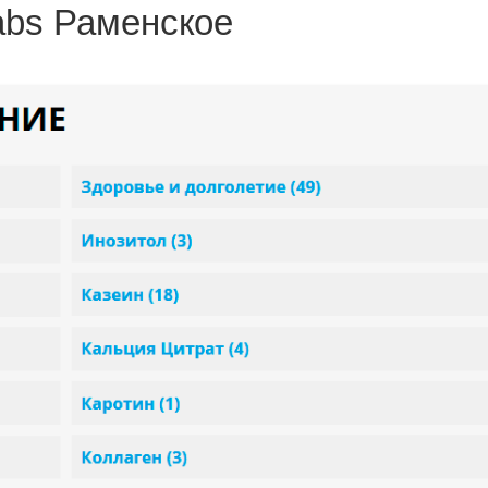
abs Раменское