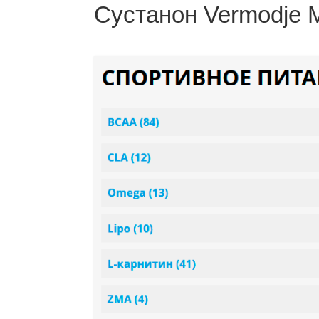
Сустанон Vermodje 