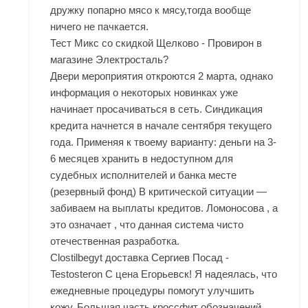
дружку попарно мясо к мясу,тогда вообще
ничего не пачкается.
Тест Микс со скидкой Щелково - Провирон в
магазине Электросталь?
Двери мероприятия откроются 2 марта, однако
информация о некоторых новинках уже
начинает просачиваться в сеть. Синдикация
кредита начнется в начале сентября текущего
года. Применяя к твоему варианту: деньги на 3-
6 месяцев хранить в недоступном для
судебных исполнителей и банка месте
(резервный фонд) В критической ситуации —
забиваем на выплаты кредитов. Ломоносова , а
это означает , что данная система чисто
отечественная разработка.
Clostilbegyt доставка Сергиев Посад -
Testosteron C цена Егорьевск! Я надеялась, что
ежедневные процедуры помогут улучшить
кожу. Большая часть кроссфит обозначений