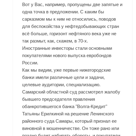
Вот у Вас, например, пропущены две запятые и
одна точка в предложении. С каким бы
сарказмом мы к ним не относились, поводов
для беспокойства у нефтедобывающих стран
всё больше, горизонт нефтяного века уже не
так размыт, как, скажем, в 70-х.
Иностранные инвесторы стали основными
покупателями нового выпуска евробондов
России.
Как мы видим, уже первые нижегородские
банки имели различные цели и задачи,
целевые аудитории, специализацию.
Самарский областной суд рассмотрел жалобу
бывшего председателя правления
обанкротившегося банка "Волга-Кредит"
Татьяны Ерилкиной на решение Ленинского
районного суда Самары, который признал ее
виновной в мошенничестве. Он тоже рано или
поздно будет набирать обороты, и покупатели