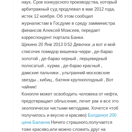
наук. Срок конкурсного производства, который
арбитражный суд продлевал в мае 2012 года,
истек 12 ноября. Об этом сообщил
журналистам в Госдуме в среду замминистра
финансов Алексей Моисеев, передает
корреспондент портала Банки.
Щекино 20 Янв 2013 0:52 Девочки ,а вот и мой
списочек помидор вишенка-черри , де-барао
золотой , де-барао черный , перцевидный
полосатый , хурма , де-барао красный ,
дамские пальчики , ультранний московские
звезды , кибиц , батяня крупноплодный , Вот
чайник!
Конопля может освободить человека от нефти,
предотвращает облысение, лечит рак и все это
экологически чистыми методами. Хочется чтоб
получилось и вкусно и красиво)
Болденол 200
цена Балахна
Ничего страшного,получается
тоже красиво,или можно сложить друг на