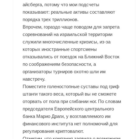
айсберга, потому что мои подсчеты
показывают: реальные активы составляют
порядка трех триллионов.
Впрочем, гораздо чаще поводом для запрета
соревнований на израильской территории
служили многочисленные кризисы, из-за
которых иностранные спортсмены
отказывались от поездок на Ближний Восток
по соображениям безопасности, а
организаторы турниров охотно шли им
навстречу.
Поместите голеностопные суставы под гриф
штанги такого веса, который вы не сможете
оторвать от пола при сгибании ног. По словам
председателя Европейского центрального
банка Марио Драги, у возглавляемого им
финансового института нет полномочий для
регулирования криптовалют.
Отметим, что компания заявила о возможном