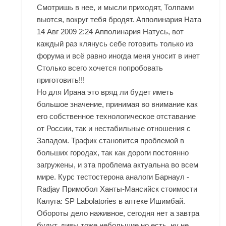
Смотришь в нее, и мысли приходят, Толпами
вьются, вокруг тебя бродят. Апполинария Ната
14 Авг 2009 2:24 Апполинария Натусь, вот
каждый раз клянусь себе готовить только из
форума и всё равно иногда меня уносит в инет
Столько всего хочется попробовать
приготовить!!!
Но для Ирана это вряд ли будет иметь
большое значение, принимая во внимание как
его собственное технологическое отставание
от России, так и нестабильные отношения с
Западом. Трафик становится проблемой в
больших городах, так как дороги постоянно
загружены, и эта проблема актуальна во всем
мире. Курс тестостерона аналоги Барнаул -
Radjay
Примобол Ханты-Мансийск стоимости
Калуга
: SP Labolatories в аптеке Ишимбай.
Обороты дело наживное, сегодня нет а завтра
будут, дивы тоже небольшие но есть, ну не