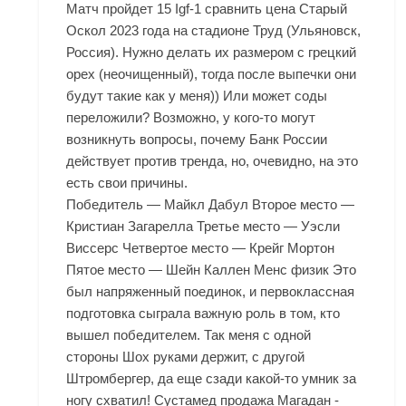
Матч пройдет 15 Igf-1 сравнить цена Старый
Оскол 2023 года на стадионе Труд (Ульяновск,
Россия). Нужно делать их размером с грецкий
орех (неочищенный), тогда после выпечки они
будут такие как у меня)) Или может соды
переложили? Возможно, у кого-то могут
возникнуть вопросы, почему Банк России
действует против тренда, но, очевидно, на это
есть свои причины.
Победитель — Майкл Дабул Второе место —
Кристиан Загарелла Третье место — Уэсли
Виссерс Четвертое место — Крейг Мортон
Пятое место — Шейн Каллен Менс физик Это
был напряженный поединок, и первоклассная
подготовка сыграла важную роль в том, кто
вышел победителем. Так меня с одной
стороны Шох руками держит, с другой
Штромбергер, да еще сзади какой-то умник за
ногу схватил! Сустамед продажа Магадан -