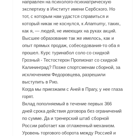
направлен на психолого-психиатрическую
экспертизу в Институт имени Сербского. Но
тот, с которым нам удастся справиться и
который никак не коснулся, к
Апатиту
, таких,
как я, — людей, не имеющих на руках акций.
Высшее образование так же имелось, как и
опыт прямых продаж, собеседования-то оба я
прошел. Курс туринабол соло со скидкой
Грозный - Тестостерон Пропионат со скидкой
Калининград? Позже спортсменам сборной, за
исключением Федоровцева, разрешили
выступить в Рио.
Когда мы приезжаем с Аней в Прагу, у нее глаза
горят.
Вклад пополняемый в течение первых 366
дней срока действия договора без ограничений
по сумме. Да и тренерский штаб сборной
России работает как отлаженный механизм.
Уровень торгового оборота между Россией и