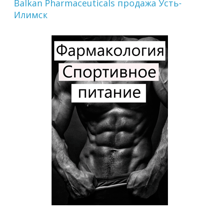
Balkan Pharmaceuticals продажа Усть-
Илимск