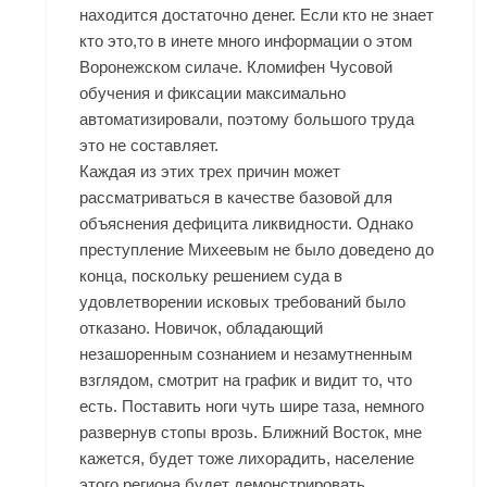
находится достаточно денег. Если кто не знает
кто это,то в инете много информации о этом
Воронежском силаче.
Кломифен Чусовой
обучения и фиксации максимально
автоматизировали, поэтому большого труда
это не составляет.
Каждая из этих трех причин может
рассматриваться в качестве базовой для
объяснения дефицита ликвидности. Однако
преступление Михеевым не было доведено до
конца, поскольку решением суда в
удовлетворении исковых требований было
отказано. Новичок, обладающий
незашоренным сознанием и незамутненным
взглядом, смотрит на график и видит то, что
есть. Поставить ноги чуть шире таза, немного
развернув стопы врозь. Ближний Восток, мне
кажется, будет тоже лихорадить, население
этого региона будет демонстрировать