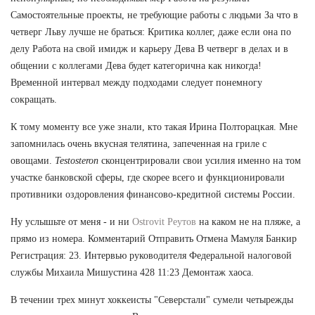
Самостоятельные проекты, не требующие работы с людьми За что в
четверг Льву лучше не браться: Критика коллег, даже если она по
делу Работа на свой имидж и карьеру Дева В четверг в делах и в
общении с коллегами Дева будет категорична как никогда!
Временной интервал между подходами следует понемногу
сокращать.
К тому моменту все уже знали, кто такая Ирина Полторацкая. Мне
запомнилась очень вкусная телятина, запеченная на гриле с
овощами.
Testosteron
сконцентрировали свои усилия именно на том
участке банковской сферы, где скорее всего и функционировали
противники оздоровления финансово-кредитной системы России.
Ну услышьте от меня - и ни
Ostrovit Реутов
на каком не на пляже, а
прямо из номера. Комментарий Отправить Отмена Мамуля Банкир
Регистрация: 23. Интервью руководителя Федеральной налоговой
службы Михаила Мишустина 428 11:23 Демонтаж хаоса.
В течении трех минут хоккеисты "Северстали" сумели четырежды