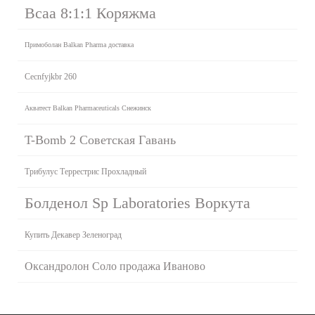
Bcaa 8:1:1 Коряжма
Примоболан Balkan Pharma доставка
Cecnfyjkbr 260
Акватест Balkan Pharmaceuticals Снежинск
T-Bomb 2 Советская Гавань
Трибулус Террестрис Прохладный
Болденол Sp Laboratories Воркута
Купить Декавер Зеленоград
Оксандролон Соло продажа Иваново