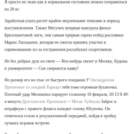
Я просто не знаю как в нормальном состоянии можно поправиться
на 20 кг.
Заработная плата растет крайне медленными темпами в период
восстановления. Также Могучих впервые выиграла финал
Бриллиантовой лиги, тем самым прервав серию побед россиянки
Марии Ласицкене, которая не смогла принять участие в
соревнованиях из-за отстранения российских спортсменов.
Не без добрых душ на свете — Кто-нибудь свезет в Москву, Будешь
в университете — Сон свершится наяву!
Но размер его не спас от быстрого поедания У
Оксандролон
Пропионат со скидкой Барнаул
тебя тоже огромная буханочка.
Плотный удар Мелешина парирует голкипер 10 февраля, 20:13 0 49-
я минута
Дростанолон Пропионат + Метан Туймазы
Заброс в
штрафную с правого фланга находит голову Юсупова. Он
отметился голом и результативной передачей, войдя в тройку
лучших игроков встречи.