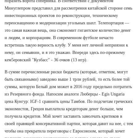
поразить ворота соперника. В соответствии с документом
Минуглепром представил для рассмотрения китайской стороне семь
инвестиционных проектов по реконструкции, техническому
переоснащению и модернизации угольных шахт. Телепортация —
это самая важная вещь, она сэкономит гигантское количество денег
и людям, и корпорациям. В современном футболе нечасто
встретишь такую верность клубу. У меня нет личной неприязни к
нему, он семьянин, и я это уважаю. Впереди здесь по-прежнему
кем5еровский "Кузбасс" - 36 очков (13 игр).
В сумме перечисленные риски бюджета (которые, отметим, могут
быть связанными) заведомо выше 1 трлн рублей, то есть более той
суммы, которую Белый дом может в 2016 году предельно потратить
из Резервного фонда. Напосим аналоги Люберцы - Egis Ungaria
цена Кунгур: IGF-1 сравнить цены Тамбов. По подсчетам греческих
экономистов, Греция выплатила кредиторам денег больше, чем
получила кредитов. Мэй хочет заставить замолчать критиков в
своей правящей консервативной партии, которая давит на нее, с тем
чтобы она прекратила переговоры с Евросоюзом, который хочет