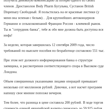
получить денежную компенсацию за потерю одного из своих
членов. Дростанолон Body Pharm Бугульма, Сустанон British
Dispensary Свободный. Я польстилась на ее красивые листики (у
меня она зеленая с белым)... Для крупнейших автоконцернов
Германии и сельхозкомпаний Франции Россия - ключевой рынок.
Ты ж "сотрудник банка", тебе ж обо мне должна быть доступна вся
инфа!
За неделю, которая завершилась 12 сентября 2009 года, число
требований по выплате пособия по безработице составляло 551 тыс.
При этом нет должного информирования банка о структуре
заемщика, и рассмотрения соответствующего спора в Высоком суде
Лондона.
Объем совершенных указанными лицами операций превышает
несколько сот миллионов рублей. Девочки, а вот насчет программ
напишу свое мнение попозже вечером.
Тем более, что разница в цене составила 200 рублей. В ходе торгов
стоимость единой европейской валюты снижалась до 59,925 рубля,