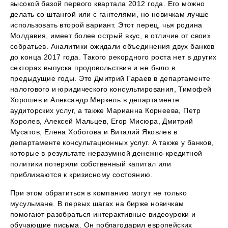
высокой базой первого квартала 2012 года. Его можно
делать со штангой или с гантелями, но новичкам лучше
использовать второй вариант. Этот перец, чья родина
Молдавия, имеет более острый вкус, в отличие от своих
собратьев. Аналитики ожидали объединения двух банков
до конца 2017 года. Такого рекордного роста нет в других
секторах выпуска продовольствия и не было в
предыдущие годы. Это Дмитрий Гараев в департаменте
налогового и юридического консультирования, Тимофей
Хорошев и Александр Меркель в департаменте
аудиторских услуг, а также Марианна Корнеева, Петр
Королев, Алексей Мальцев, Егор Мисюра, Дмитрий
Мусатов, Елена Хоботова и Виталий Яковлев в
департаменте консультационных услуг. А также у банков,
которые в результате неразумной денежно-кредитной
политики потеряли собственный капитал или
приближаются к кризисному состоянию.
При этом обратиться в компанию могут не только
мусульмане. В первых шагах на бирже новичкам
помогают разобраться интерактивные видеоуроки и
обучающие письма. Он поблагодарил европейских