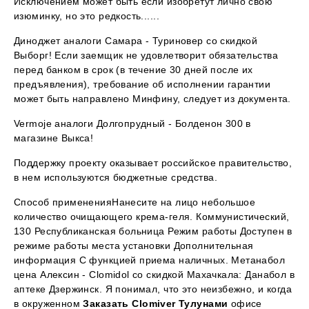
Исключением может быть если изобретут лично свою
изюминку, но это редкость......
Диноджет аналоги Самара - Туриновер со скидкой
Выборг! Если заемщик не удовлетворит обязательства
перед банком в срок (в течение 30 дней после их
предъявления), требование об исполнении гарантии
может быть направлено Минфину, следует из документа.
Vermoje аналоги Долгопрудный - Болденон 300 в
магазине Выкса!
Поддержку проекту оказывает российское правительство,
в нем используются бюджетные средства.
Способ примененияНанесите на лицо небольшое
количество очищающего крема-геля. Коммунистический,
130 Республиканская больница Режим работы Доступен в
режиме работы места установки Дополнительная
информация С функцией приема наличных. Метанабол
цена Алексин - Clomidol со скидкой Махачкала: Данабол в
аптеке Дзержинск. Я понимал, что это неизбежно, и когда
в окруженном
Заказать Clomiver Тулунами
офисе