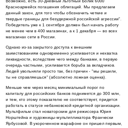
Возможно, есть 30-дневный льготный Болик 6000
Красноармейск погашения облигаций. Мы предлагаем
данный закон, для того чтобы обозначить четкие и
твердые границы для безудержной российской агрессии".
Победитель уже к 1 сентября должен был начать работу
не менее чем в 400 магазинах, а к 1 декабря — во всех
магазинах сети в России.
Однако из-за закрытого доступа к внешним
заимствованиям одновременно усиливается и нехватка
ликвидности, вследствие чего между банками, в первую
очередь частными, усиливается борьба за вкладчиков.
Людей увольняли просто так, без причин - "мы решили,
ты не справляешься" (абсолютно ложная оценка).
Меньше чем через месяц минимальный порог по
капиталу для российских банков поднимется до 300 млн,
и тем, кто этому показателю не соответствует, придется
работать в статусе небанковской кредитной организации.
Мультфильм стал новаторским для режиссера Юрия
Норштейна и художницы-мультипликатора Франчески
Ярбусовой. В укороченном марафоне он пришел первым,