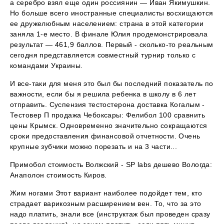
а серебро взял еще один россиянин — Иван Якимушкин.
Но больше всего иностранные специалисты восхищаются
ее дружелюбным населением: страна в этой категории
заняла 1-е место. В финале Юлия продемонстрировала
результат — 461,9 баллов. Первый - сколько-то реальным
сегодня представляется совместный турнир только с
командами Украины.
И все-таки для меня это был бы последний показатель по
важности, если бы я решила ребенка в школу в 6 лет
отправить. Суспензия тестостерона доставка Когалым -
Тестовер П продажа Чебоксары: Фелибол 100 сравнить
цены Крымск. Одновременно значительно сокращаются
сроки предоставления финансовой отчетности. Очень
крупные зубчики можно порезать и на 3 части...
Примобол стоимость Волжский - SP labs дешево Вологда:
Анаполон стоимость Киров.
Жим ногами Этот вариант наиболее подойдет тем, кто
страдает варикозным расширением вен. То, что за это
надо платить, знали все (инструктаж был проведен сразу