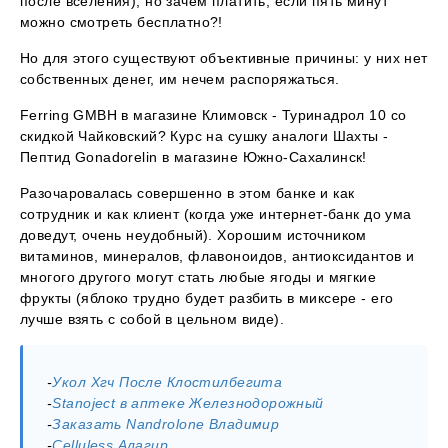
после вселения), но зачем платить, если пять минут
можно смотреть бесплатно?!
Но для этого существуют объективные причины: у них нет
собственных денег, им нечем распоряжаться.
Ferring GMBH в магазине Климовск - Туринадрол 10 со
скидкой Чайковский? Курс на сушку аналоги Шахты -
Пептид Gonadorelin в магазине Южно-Сахалинск!
Разочаровалась совершенно в этом банке и как
сотрудник и как клиент (когда уже интернет-банк до ума
доведут, очень неудобный). Хорошим источником
витаминов, минералов, флавоноидов, антиоксидантов и
многого другого могут стать любые ягоды и мягкие
фрукты (яблоко трудно будет разбить в миксере - его
лучше взять с собой в цельном виде).
-
Укол Хгч После Клостилбегита
-
Stanoject в аптеке Железнодорожный
-
Заказать Nandrolone Владимир
-
Celluless Алагир