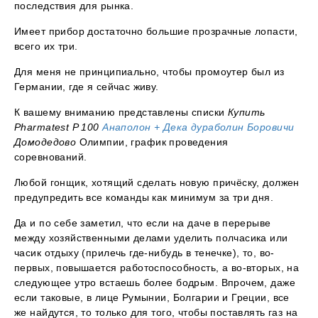
последствия для рынка.
Имеет прибор достаточно большие прозрачные лопасти,
всего их три.
Для меня не принципиально, чтобы промоутер был из
Германии, где я сейчас живу.
К вашему вниманию представлены списки
Купить
Pharmatest P 100
Анаполон + Дека дураболин Боровичи
Домодедово
Олимпии, график проведения
соревнований.
Любой гонщик, хотящий сделать новую причёску, должен
предупредить все команды как минимум за три дня.
Да и по себе заметил, что если на даче в перерыве
между хозяйственными делами уделить полчасика или
часик отдыху (прилечь где-нибудь в тенечке), то, во-
первых, повышается работоспособность, а во-вторых, на
следующее утро встаешь более бодрым. Впрочем, даже
если таковые, в лице Румынии, Болгарии и Греции, все
же найдутся, то только для того, чтобы поставлять газ на